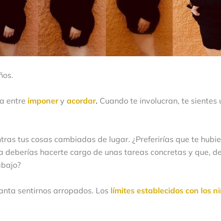
ños.
a entre
imponer
y
acordar
.
Cuando te involucran, te sientes út
ntras tus cosas cambiadas de lugar. ¿Preferirías que te hubi
a deberías hacerte cargo de unas tareas concretas y que, d
abajo?
canta sentirnos arropados. Los
límites establecidos con los n