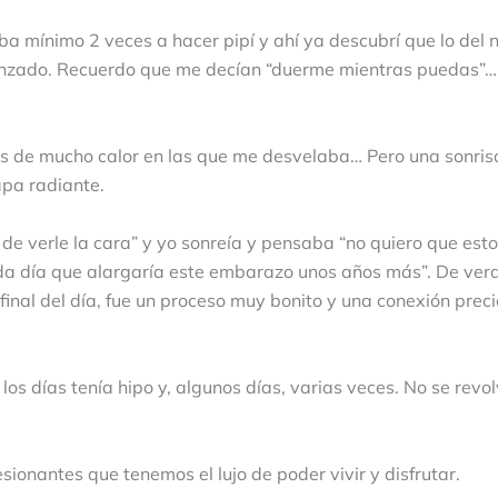
 mínimo 2 veces a hacer pipí y ahí ya descubrí que lo del 
menzado. Recuerdo que me decían “duerme mientras puedas”…
as de mucho calor en las que me desvelaba… Pero una sonris
apa radiante.
e verle la cara” y yo sonreía y pensaba “no quiero que esto
ada día que alargaría este embarazo unos años más”. De ver
 final del día, fue un proceso muy bonito y una conexión prec
los días tenía hipo y, algunos días, varias veces. No se revol
sionantes que tenemos el lujo de poder vivir y disfrutar.