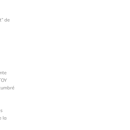
t” de
nte
STOY
stumbré
as
 la