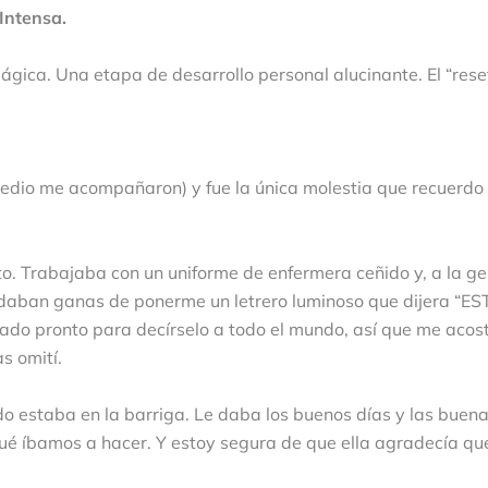
Intensa.
gica. Una etapa de desarrollo personal alucinante. El “rese
 medio me acompañaron) y fue la única molestia que recuerdo
o. Trabajaba con un uniforme de enfermera ceñido y, a la ge
Me daban ganas de ponerme un letrero luminoso que dijera “E
 pronto para decírselo a todo el mundo, así que me aco
s omití.
o estaba en la barriga. Le daba los buenos días y las buen
é íbamos a hacer. Y estoy segura de que ella agradecía que