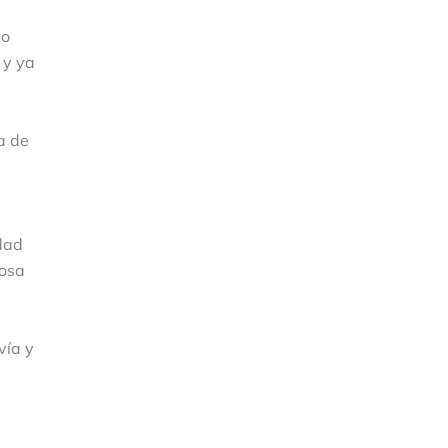
no
 y ya
a de
dad
iosa
vía y