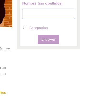
Nombre (sin apellidos)
Acceptation
Envoyer
il, te
eran
e no
iños