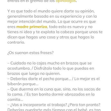
entras en el gremio de los
opinólogos
.
Y es que todo el mundo quiere darte su opinión,
generalmente basada en su experiencia y con la
mejor intención del mundo. Lo que ocurre es que
eres
madre primeriza
, todo esto es nuevo y no
tienes ni idea y te explota la cabeza porque unos te
dicen que hagas una cosa y otros que hagas lo
contrario.
¿Os suenan estas frases?
– Cuidado no lo cojas mucho en brazos que se
acostumbra. / Disfrútalo todo lo que puedas en
brazos que luego no quieren.
– Deberías darle el pecho porque… / Lo mejor es el
biberón porque…
– Que duerma en la cuna que, sino, no los sacas de
la cama. / Es tan bonito dormir abrazados en la
camita…
– ¿Vas a incorporarte al trabajo? ¿Pero tan pronto?
Deberías quedarte más tiempo con el bebé, es tan