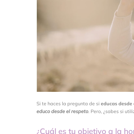
Si te haces la pregunta de si
educas desde 
educo desde el respeto
. Pero, ¿sabes si uti
¿Cuál es tu objetivo a la ho