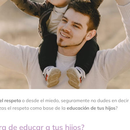
el respeto
o desde el miedo, seguramente no dudes en decir
lizas el respeto como base de la
educación de tus hijos
?
ra de educar a tus hijos?