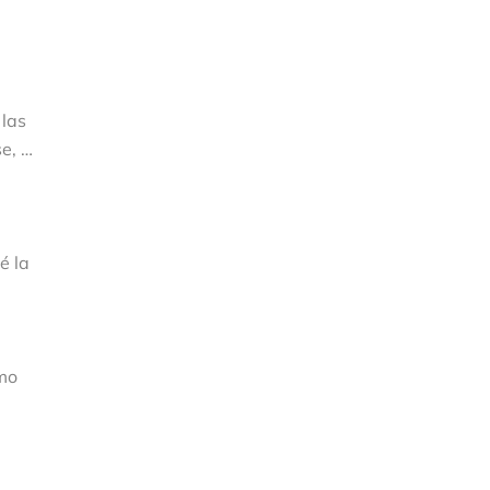
 las
se, …
é la
ómo