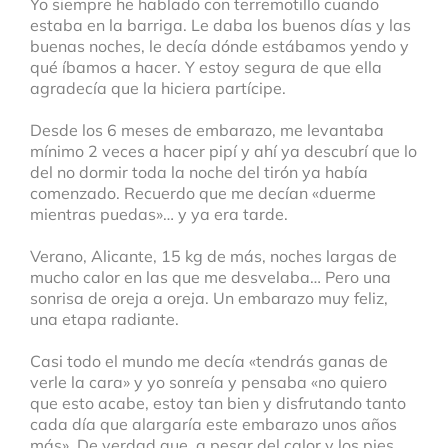
Yo siempre he hablado con terremotillo cuando
estaba en la barriga. Le daba los buenos días y las
buenas noches, le decía dónde estábamos yendo y
qué íbamos a hacer. Y estoy segura de que ella
agradecía que la hiciera partícipe.
Desde los 6 meses de embarazo, me levantaba
mínimo 2 veces a hacer pipí y ahí ya descubrí que lo
del no dormir toda la noche del tirón ya había
comenzado. Recuerdo que me decían «duerme
mientras puedas»… y ya era tarde.
Verano, Alicante, 15 kg de más, noches largas de
mucho calor en las que me desvelaba… Pero una
sonrisa de oreja a oreja. Un embarazo muy feliz,
una etapa radiante.
Casi todo el mundo me decía «tendrás ganas de
verle la cara» y yo sonreía y pensaba «no quiero
que esto acabe, estoy tan bien y disfrutando tanto
cada día que alargaría este embarazo unos años
más». De verdad que, a pesar del calor y los pies